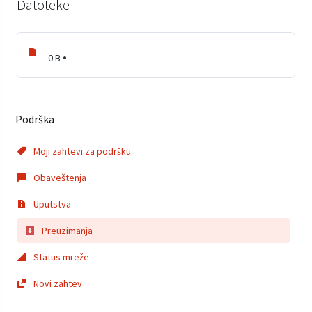
Datoteke
0 B
Podrška
Moji zahtevi za podršku
Obaveštenja
Uputstva
Preuzimanja
Status mreže
Novi zahtev